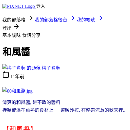
登入
我的部落格
我的部落格後台
我的帳號
登出
基本調味
食譜分享
和風醬
梅子煮藝
11年前
清爽的和風醬, 是不敗的醬料
拌麵或淋在蒸熟的食材上, 一道暖沙拉, 在略帶涼意的秋天裡...
【和風醬
】