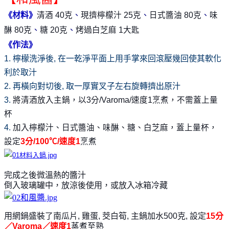
《材料》
清酒 40克
、
現擠檸檬汁 25克
、
日式醬油 80克
、
味
醂 80克
、
糖 20克
、
烤過
白芝麻 1大匙
《作法》
1. 檸檬洗淨後, 在一乾淨平面上用手掌來回滾壓幾回使其軟化
利於取汁
2. 再橫向對切後, 取一厚實叉子左右旋轉擠出原汁
3.
將清酒放入主鍋，以3分/Varoma/速度1烹煮，不需蓋上量
杯
4.
加入檸檬汁、日式醬油、味醂、糖、白芝麻，蓋上量杯，
設定
3分/100℃/速度1
烹煮
完成之後微溫熱的醬汁
倒入玻璃罐中，放涼後使用，或放入冰箱冷藏
用網鍋盛裝了南瓜片, 雞蛋, 茭白筍, 主鍋加水500克,
設定
15分
／Varoma／速度1
蒸煮至熟