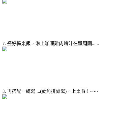
7. 盛好糙米飯，淋上咖哩雞肉燴汁在盤周圍......
8. 再搭配一碗湯....(菱角排骨湯)，上桌囉！~~~