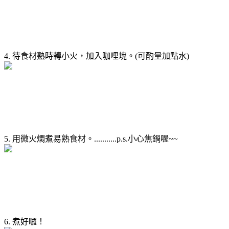
4. 待食材熟時轉小火，加入咖哩塊。(可酌量加點水)
5. 用微火燜煮易熟食材。...........p.s.小心焦鍋喔~~
6. 煮好囉！