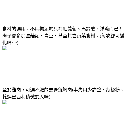
食材的選用，不用拘泥於只有紅蘿蔔、馬鈴薯、洋蔥而已！
梅子會多加些菇類、青豆、甚至其它蔬菜食材。(每次都可變
化唷~~)
至於雞肉，可選不肥的去骨雞胸肉(事先用少許鹽、胡椒粉、
乾燥巴西利稍微醃入味)