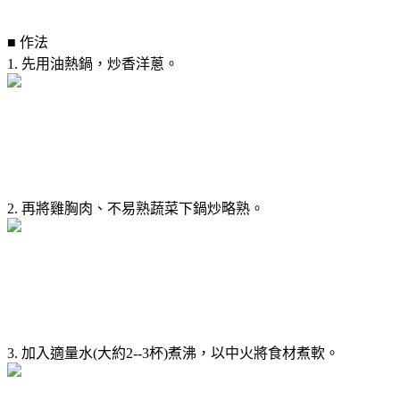
■ 作法
1. 先用油熱鍋，炒香洋蔥。
2. 再將雞胸肉、不易熟蔬菜下鍋炒略熟。
3. 加入適量水(大約2--3杯)煮沸，以中火將食材煮軟。