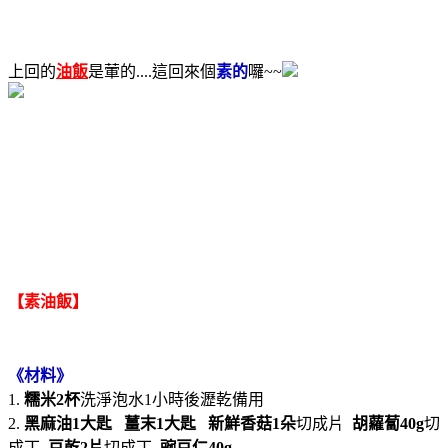
上回的
油飯
是葷的....這回來個
素的
囉~~
【素油飯】
《材料》
1.
糯米2杯
洗淨泡水1小時後瀝乾備用
2.
黑麻油1大匙
薑末1大匙
新鮮香菇1朵
切成片
胡蘿蔔40g
切
成丁
豆乾2片
切成丁
豌豆仁40g