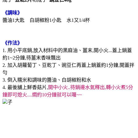
《調味》
醬油1大匙 白胡椒粉1小匙 水1又1/4杯
《作法》
1. 用小平底鍋,放入材料中的黑麻油、薑末,開小火...蓋上鍋蓋
約1~2分鐘,待薑末香味飄出
2. 加入胡蘿蔔丁、豆乾丁、豌豆仁再蓋上鍋蓋約1分鐘,開蓋拌
勻
3. 倒入糯米和調味的醬油、白胡椒粉和水
4. 最後舖上鮮香菇片,
開中小火..待鍋邊水氣釋出,轉小火煮5分
鐘即可熄火....燜約10分鐘就可以囉~~
子