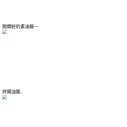
剛燜好的素油飯~~
拌開油飯..