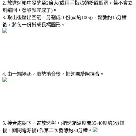
2. 放進烤箱中發酵至2倍大(或用手指沾麵粉戳個洞，若不會立
刻縮回，發酵就完成了)。
3. 取出後壓出空氣，分割成10份(@約100g)，鬆弛約15分鐘
後，將每一份擀成長橢圓形。
4. 由一端捲起，順勢捲合後，把麵團縫隙捏合。
5. 接合處朝下，置放烤盤，(把烤箱溫度開35-40度約5分鐘
後，關閉電源後) 作第二次發酵約30分鐘。