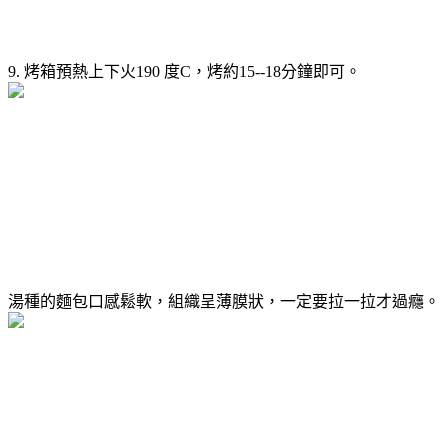
9. 烤箱預熱上下火190 度C，烤約15--18分鐘即可。
湯種的麵包口感鬆軟，組織呈薄膜狀，一定要拉一拉才過癮。