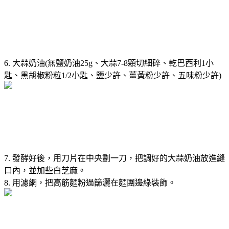
6. 大蒜奶油(無鹽奶油25g、大蒜7-8顆切細碎、乾巴西利1小
匙、黑胡椒粉粒1/2小匙、鹽少許、薑黃粉少許、五味粉少許)
7. 發酵好後，用刀片在中央劃一刀，把調好的大蒜奶油放進縫
口內，並加些白芝麻。
8. 用濾網，把高筋麵粉過篩灑在麵團邊綠裝飾。