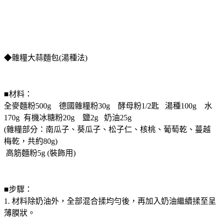
◆雜糧大蒜麵包(湯種法)
■材料：
全麥麵粉500g 德國雜糧粉30g 酵母粉1/2匙 湯種100g 水
170g 有機冰糖粉20g 鹽2g 奶油25g
(雜糧部分：南瓜子、葵瓜子、松子仁、核桃、葡萄乾、蔓越
梅乾，共約80g)
高筋麵粉5g (裝飾用)
■步驟：
1. 材料除奶油外，全部混合揉均勻後，再加入奶油繼續揉至呈
薄膜狀。