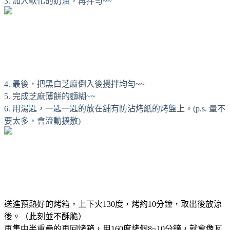
3. 加入軟化的奶油，再拌勻~~
4. 最後，把黑白芝麻倒入後攪拌均勻~~
5. 完成芝麻薄餅的麵糊~~
6. 用湯匙，一匙一匙的放在舖有防沾烤紙的烤盤上。(p.s. 量不
要太多，會流動擴散)
送進預熱好的烤箱，上下火130度，烤約10分鐘，取出後放涼
後。（此刻並不酥脆）
再集中半重疊的再回烤箱，用160度烤個8~10分鐘，就會像瓦