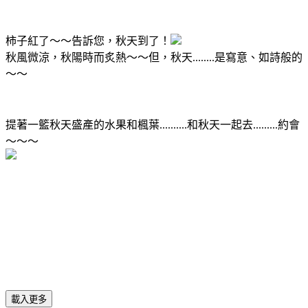
柿子紅了～～告訴您，秋天到了！
秋風微涼，秋陽時而炙熱～～但，秋天........是寫意、如詩般的
～～
提著一籃秋天盛產的水果和楓葉..........和秋天一起去.........約會
～～～
載入更多