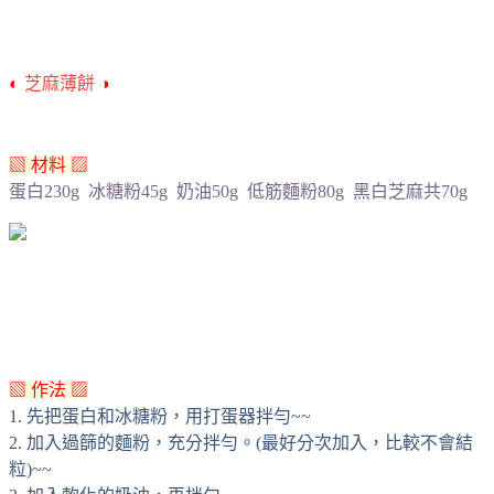
◐
芝麻薄餅
◑
▧ 材料 ▨
蛋白230g 冰糖粉45g 奶油50g 低筋麵粉80g 黑白芝麻共70g
▧ 作法 ▨
1. 先把蛋白和冰糖粉，用打蛋器拌勻~~
2. 加入過篩的麵粉，充分拌勻。(最好分次加入，比較不會結
粒)~~