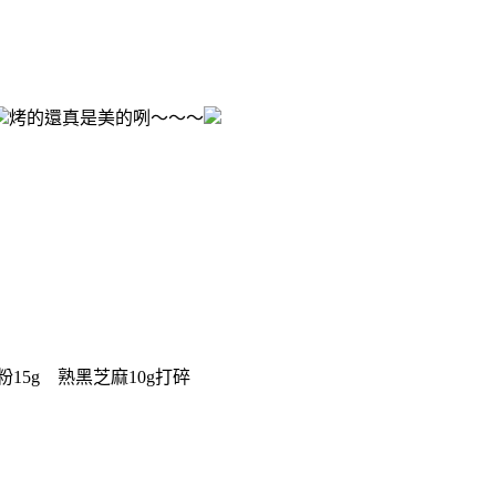
烤的還真是美的咧～～～
60g
15g 熟黑芝麻10g打碎