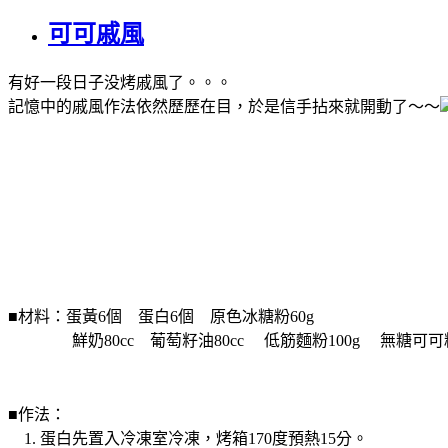
可可戚風
有好一段日子没烤戚風了。。。
記憶中的戚風作法依然歷歷在目，於是信手拈來就開動了～～
■材料：蛋黃6個 蛋白6個 原色冰糖粉
鮮奶80cc 葡萄籽油80cc 低筋麵粉100g 無糖可可粉
■作法：
1. 蛋白先置入冷凍室冷凍，烤箱170度預熱15分。