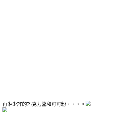
再淋少許的巧克力醬和可可粉。。。。