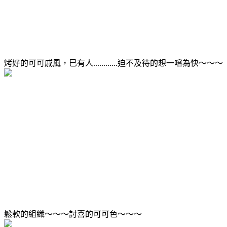
烤好的可可戚風，巳有人............迫不及待的想一嚐為快～～～
鬆軟的組織～～～討喜的可可色～～～