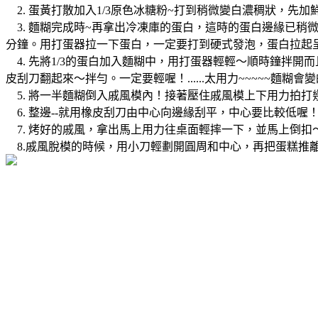
2. 蛋黃打散加入1/3原色冰糖粉~打到稍微變白濃稠狀，
3. 麵糊完成時~再拿出冷凍庫的蛋白，這時的蛋白邊緣已稍
分鐘。用打蛋器拉一下蛋白，一定要打到硬式發泡，蛋白拉起
4. 先將1/3的蛋白加入麵糊中，用打蛋器輕輕～順時鐘拌
皮刮刀翻起來～拌勻。一定要輕喔！......太用力~~~~~麵糊會
5. 將一半麵糊倒入戚風模內！接著壓住戚風模上下用力拍打
6. 整邊--就用橡皮刮刀由中心向邊緣刮平，中心要比較低喔！
7. 烤好的戚風，拿出馬上用力往桌面輕摔一下，並馬上倒扣
8.戚風脫模的時候，用小刀輕劃開圓周和中心，再把蛋糕推