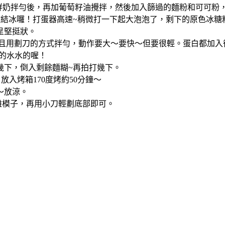
先加鮮奶拌勻後，再加葡萄籽油攪拌，然後加入篩過的麵粉和可可
微結冰囉！打蛋器高速~稍微打一下起大泡泡了，剩下的原色冰糖粉
呈堅挺狀。
開而且用劃刀的方式拌勻，動作要大～要快～但要很輕。蛋白都加
變的水水的喔！
幾下，倒入剩餘麵糊~再拍打幾下。
放入烤箱170度烤約50分鐘～
～放涼。
離模子，再用小刀輕劃底部即可。