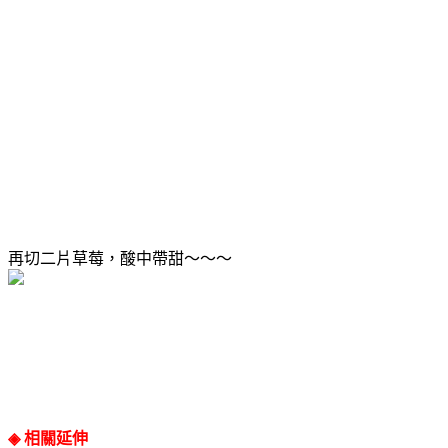
再切二片草莓，酸中帶甜～～～
◈ 相關延伸