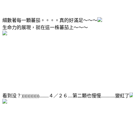
細數著每一顆蕃茄。。。。真的好滿足～～～
生命力的展現，就在這一株蕃茄上～～～
看到没？))))))))))))........４／２６....第二顆也慢慢............變紅了