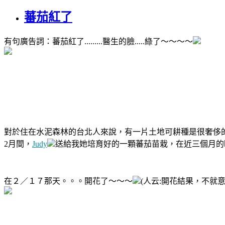
蕃茄紅了
有句廣告詞：蕃茄紅了.........醫生的臉.....綠了～～～～
對於住在水泥森林的台北人來說，有一片土地可耕種是很奢侈
2月間，
Judy
送給我她培育好的一顆蕃茄苗栽，在近三個月的
在２／１７那天。。。開花了～～～
(人云:開花結果，不就意味