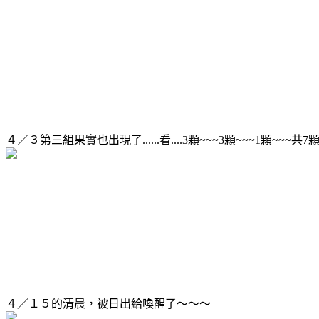
４／３第三組果實也出現了......看....3顆~~~3顆~~~1顆~~~共
４／１５的清晨，被日出給喚醒了～～～