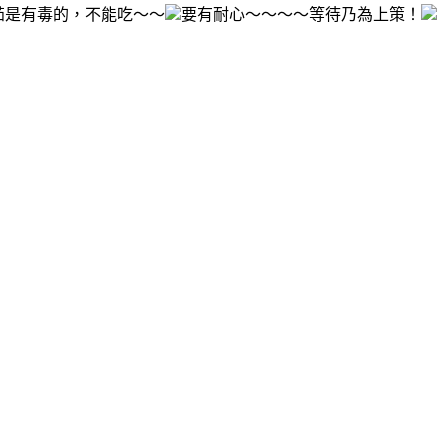
蕃茄是有毒的，不能吃～～
要有耐心～～～～等待乃為上策！