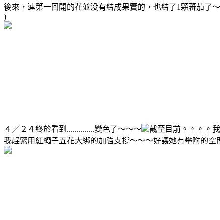
後來，連第一回開的花並没有結成果實的，也結了1顆蕃茄了
)
４／２４終於看到..............變色了～～～
截至目前。。。。我每
我趕緊用紅繩子五花大綁的加強支撐～～～好讓她有攀附的空