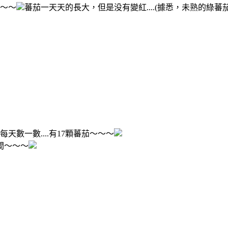
～～～
蕃茄一天天的長大，但是没有變紅....(據悉，未熟的綠
天數一數....有17顆蕃茄～～～
間～～～