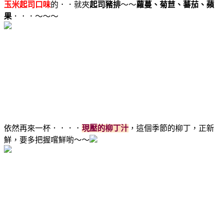
玉米起司口味
的．．就夾
起司豬排
～～
蘿蔓、菊苣、蕃茄、蘋
果
．．．～～～
依然再來一杯．．．．
現壓的柳丁汁
，這個季節的柳丁，正新
鮮，要多把握嚐鮮喲～～