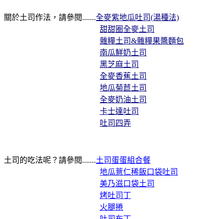
關於土司作法，請參閱.......
全麥紫地瓜吐司(湯種法)
甜甜圈全麥土司
雜糧土司&雜糧果醬麵包
南瓜鮮奶土司
黑芝麻土司
全麥香蕉土司
地瓜菊苣土司
全麥奶油土司
卡士達吐司
吐司四弄
土司的吃法呢？請參閱.......
土司蛋蛋組合餐
地瓜薏仁稀飯口袋吐司
美乃滋口袋土司
烤吐司丁
火腿捲
吐司布丁