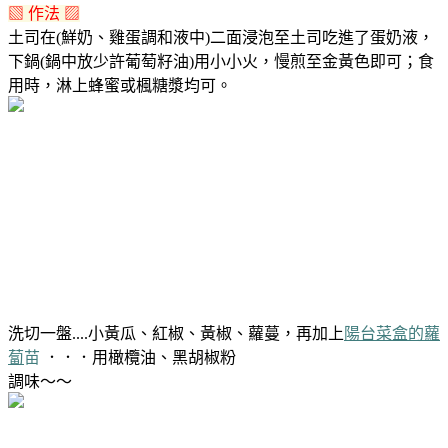
▧ 作法 ▨
土司在(鮮奶、雞蛋調和液中)二面浸泡至土司吃進了蛋奶液，
下鍋(鍋中放少許葡萄籽油)用小小火，慢煎至金黃色即可；食
用時，淋上蜂蜜或楓糖漿均可。
洗切一盤....小黃瓜、紅椒、黃椒、蘿蔓，再加上
陽台菜盒的蘿
蔔
苗
．．．用橄欖油、黑胡椒粉
調味～～