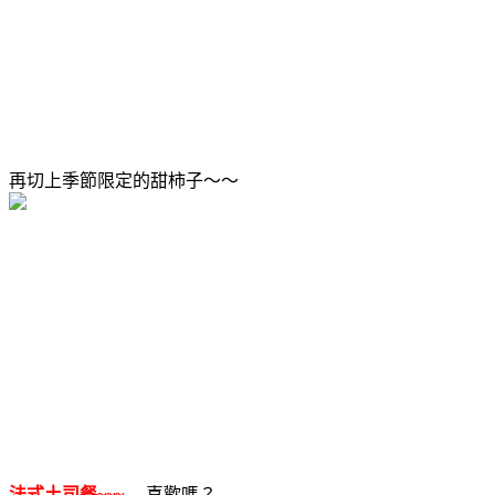
再切上季節限定的甜柿子～～
法式土司餐~~~
....喜歡嗎？