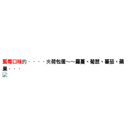
藍莓口味
的．．．．夾
荷包蛋
～～
蘿蔓、菊苣、蕃茄、蘋
果
．．．