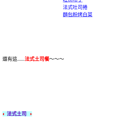
法式吐司捲
麵包粉烤白菜
還有這......
法式土司餐
～～～
◐
法式土司
◑