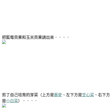
把藍莓貝果和玉米貝果請出來．．．．
剪了自己培育的芽菜（上方是
蕎麥
、左下方是
空心菜
、右下方
是
小白菜
）．．．．