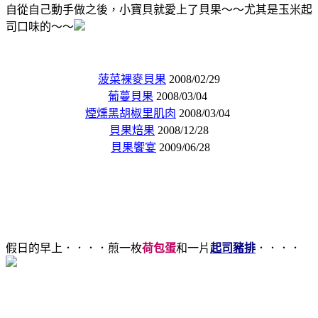
自從自己動手做之後，小寶貝就愛上了貝果～～尤其是玉米起
司口味的～～
菠菜裸麥貝果
2008/02/29
葡蔓貝果
2008/03/04
煙燻黑胡椒里肌肉
2008/03/04
貝果焙果
2008/12/28
貝果饗宴
2009/06/28
假日的早上．．．．煎一枚
荷包蛋
和一片
起司豬排
．．．．