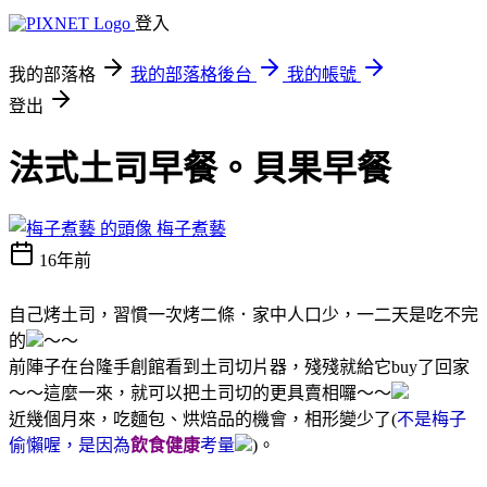
登入
我的部落格
我的部落格後台
我的帳號
登出
法式土司早餐。貝果早餐
梅子煮藝
16年前
自己烤土司，習慣一次烤二條．家中人口少，一二天是吃不完
的
～～
前陣子在台隆手創館看到土司切片器，殘殘就給它buy了回家
～～這麼一來，就可以把土司切的更具賣相囉～～
近幾個月來，吃麵包、烘焙品的機會，相形變少了(
不是梅子
偷懶喔，是因為
飲食健康
考量
)。