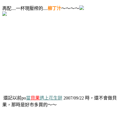
再配....一杯現壓榨的....
柳丁汁
～～～～
還記以前po
當
貝果
遇上花生餅
2007/09/22 時，還不會做貝
果，那時是好市多買的～～