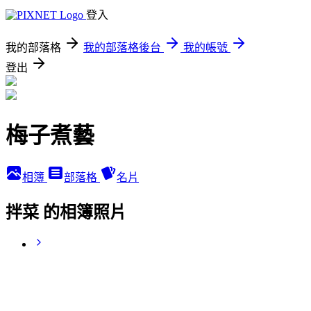
登入
我的部落格
我的部落格後台
我的帳號
登出
梅子煮藝
相簿
部落格
名片
拌菜 的相簿照片