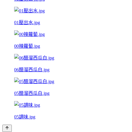
01壓出水.jpg
00辣蘿蔔.jpg
06醋溜西瓜白.jpg
05醋溜西瓜白.jpg
05調味.jpg