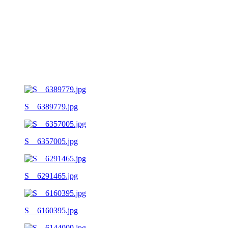
S__6389779.jpg
S__6357005.jpg
S__6291465.jpg
S__6160395.jpg