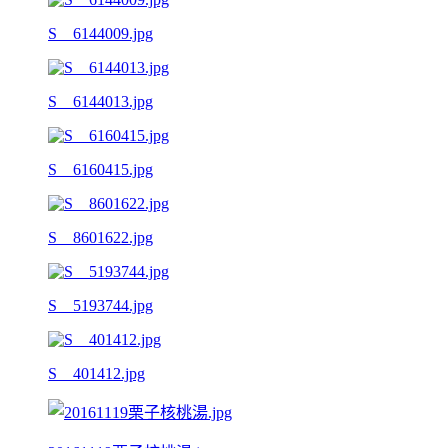
S__6144009.jpg
S__6144013.jpg
S__6160415.jpg
S__8601622.jpg
S__5193744.jpg
S__401412.jpg